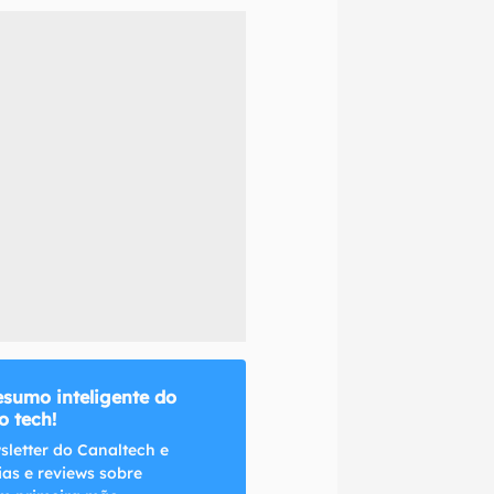
naltech.
esumo inteligente do
 tech!
sletter do Canaltech e
ias e reviews sobre