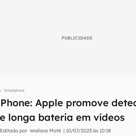
PUBLICIDADE
Smartphone
 iPhone: Apple promove dete
umo inteligente do mundo tech!
tter do Canaltech e receba notícias e reviews sobre tecnologia 
 e longa bateria em vídeos
 Editado por
Wallace Moté
|
10/07/2023 às 10:18