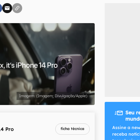
inscreva-se
li, aceito e concordo com os
Termos de Uso e Política de Privacidade do Ca
(Imagem: Divulgação/Apple)
Seu r
mundo
melhor preço
Assine a new
14 Pro
ficha técnica
R$ 7.999,00
receba notíc