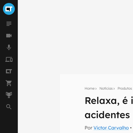
Home
Notícias
Produtos
Relaxa, é
Seu res
Assine a newsle
acidentes
mão.
E-mail
Por
Victor Carvalho
•