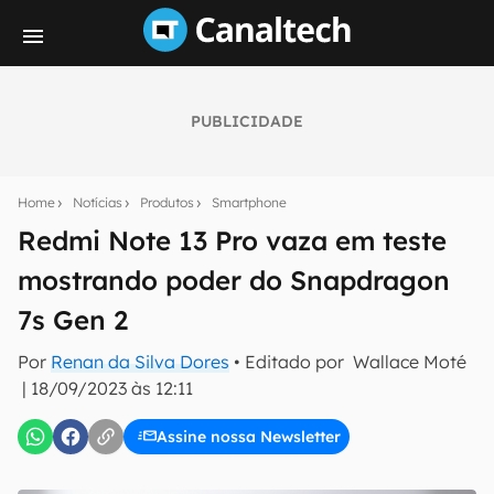
PUBLICIDADE
Seu resumo inteligente do mundo tech!
Assine a newsletter do Canaltech e receba
Home
Notícias
Produtos
Smartphone
notícias e reviews sobre tecnologia em primeira
mão.
Redmi Note 13 Pro vaza em teste
mostrando poder do Snapdragon
E-mail
7s Gen 2
Por
Renan da Silva Dores
• Editado por
Wallace Moté
inscreva-se
|
18/09/2023 às 12:11
Assine nossa Newsletter
Confirmo que li, aceito e concordo com os
Termos de
Uso e Política de Privacidade do Canaltech.