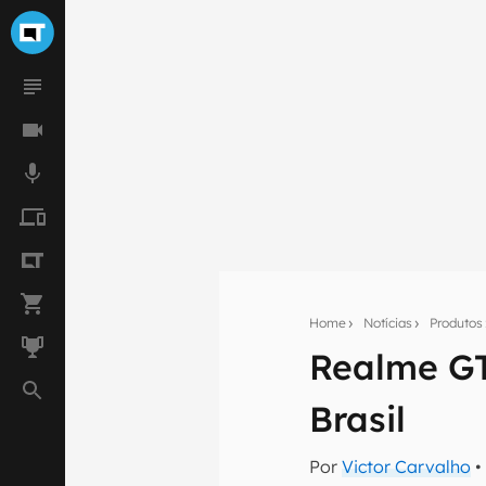
Home
Notícias
Produtos
Realme GT
Seu res
Brasil
Assine a newsle
mão.
Por
Victor Carvalho
•