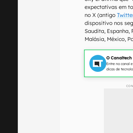
expectativas em t
no X (antigo
Twitte
dispositivo nos seg
Saudita, Espanha, Fi
Malásia, México, Po
O Canaltech
Entre no canal 
dicas de tecnol
CON