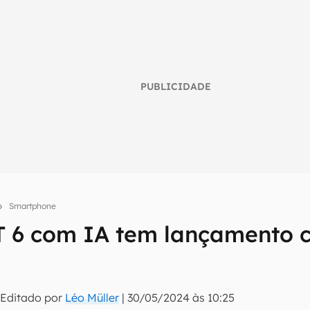
PUBLICIDADE
Smartphone
 6 com IA tem lançamento 
umo inteligente do mundo tech!
tter do Canaltech e receba notícias e reviews sobre tecnologia 
 Editado por
Léo Müller
|
30/05/2024 às 10:25