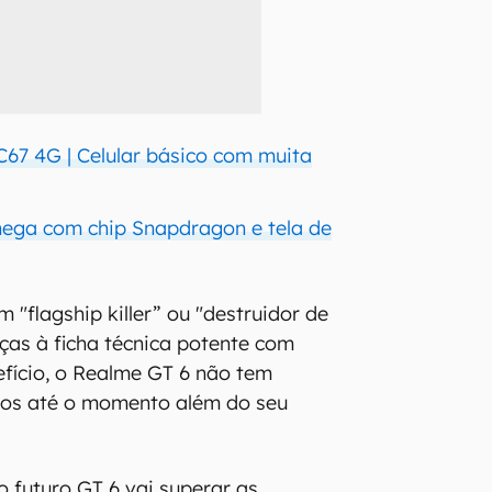
67 4G | Celular básico com muita
ega com chip Snapdragon e tela de
"flagship killer” ou "destruidor de
aças à ficha técnica potente com
fício, o Realme GT 6 não tem
dos até o momento além do seu
o futuro GT 6 vai superar as