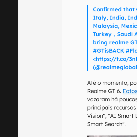
Confirmed that 
Italy, India, In
Malaysia, Mexico
Turkey，Saudi A
bring realme GT
#GTisBACK #Fla
<https://t.co/3
(@realmeglobal
Até o momento, pou
Realme GT 6.
Fotos
vazaram há poucos
principais recursos 
Vision", "AI Smart
Smart Search".