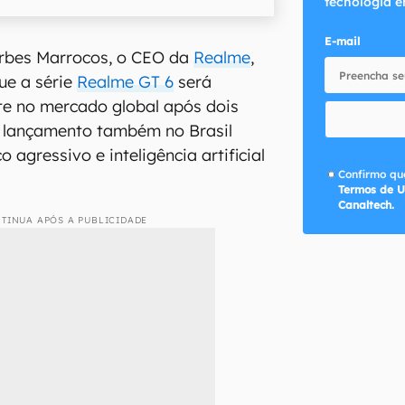
tecnologia e
E-mail
orbes Marrocos, o CEO da
Realme
,
ue a série
Realme GT 6
será
te no mercado global após dois
m lançamento também no Brasil
agressivo e inteligência artificial
Confirmo que
Termos de U
Canaltech.
TINUA APÓS A PUBLICIDADE