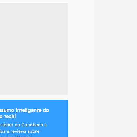
naltech.
esumo inteligente do
 tech!
sletter do Canaltech e
ias e reviews sobre