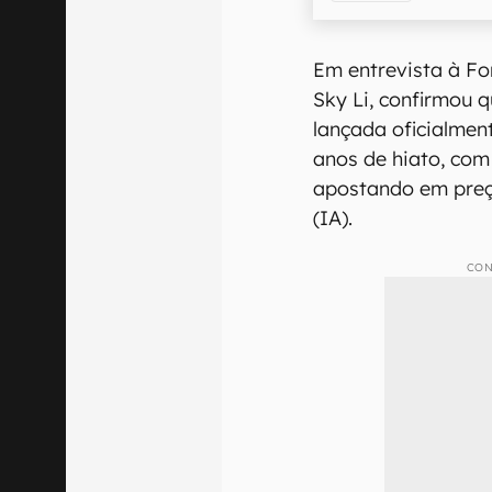
Em entrevista à F
Sky Li, confirmou q
lançada oficialmen
anos de hiato, co
apostando em preço 
(IA).
CON