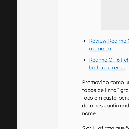
Review Realme C
memória
Realme GT 6T ch
brilho extremo
Promovido como um 
topos de linha” gr
foco em custo-bene
detalhes confirma
nome.
Sky Li afirma que "