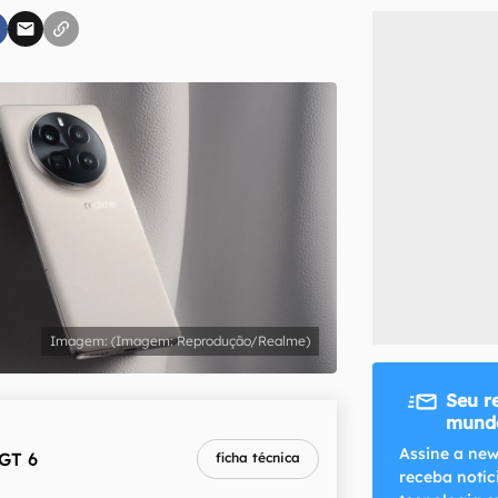
inscreva-se
li, aceito e concordo com os
Termos de Uso e Política de Privacidade do Ca
(Imagem: Reprodução/Realme)
Seu r
mundo
Assine a new
GT 6
ficha técnica
receba notíc