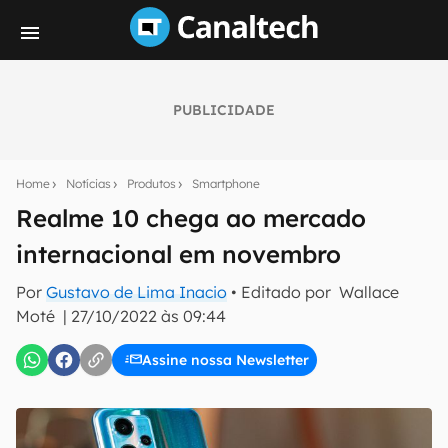
PUBLICIDADE
Seu resumo inteligente do mundo tech!
Assine a newsletter do Canaltech e receba
Home
Notícias
Produtos
Smartphone
notícias e reviews sobre tecnologia em primeira
mão.
Realme 10 chega ao mercado
internacional em novembro
E-mail
Por
Gustavo de Lima Inacio
• Editado por
Wallace
Moté
|
27/10/2022 às 09:44
inscreva-se
Assine nossa Newsletter
Confirmo que li, aceito e concordo com os
Termos de
Uso e Política de Privacidade do Canaltech.