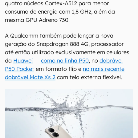
00:00
/
04:07
Assim, esperamos o processador com um núcleo
Cortex-X2 de 3 GHz, três núcleos Cortex-A710
para performance com clock de até 2,5 GHz e
quatro núcleos Cortex-A512 para menor
consumo de energia com 1,8 GHz, além da
mesma GPU Adreno 730.
A Qualcomm também pode lançar a nova
geração do Snapdragon 888 4G, processador
até então utilizado exclusivamente em celulares
da
Huawei
—
como na linha P50
, no
dobrável