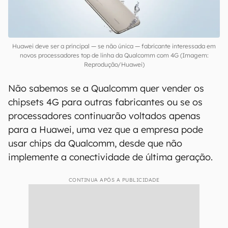
P50 Pocket
em formato flip e
no mais recente
dobrável Mate Xs 2
com tela externa flexível.
Huawei deve ser a principal — se não única — fabricante interessada em
novos processadores top de linha da Qualcomm com 4G (Imagem:
Reprodução/Huawei)
Não sabemos se a Qualcomm quer vender os
chipsets 4G para outras fabricantes ou se os