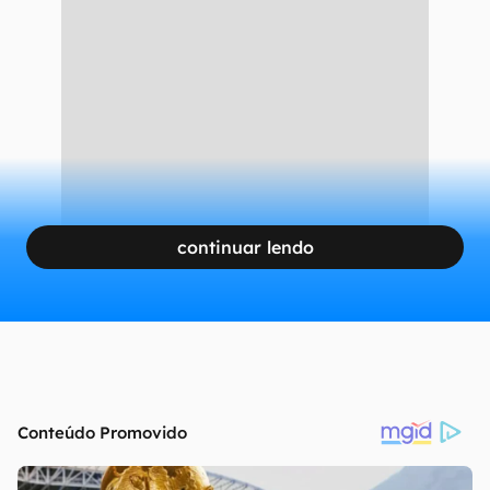
processadores continuarão voltados apenas
para a Huawei, uma vez que a empresa pode
usar chips da Qualcomm, desde que não
implemente a conectividade de última geração.
CONTINUA APÓS A PUBLICIDADE