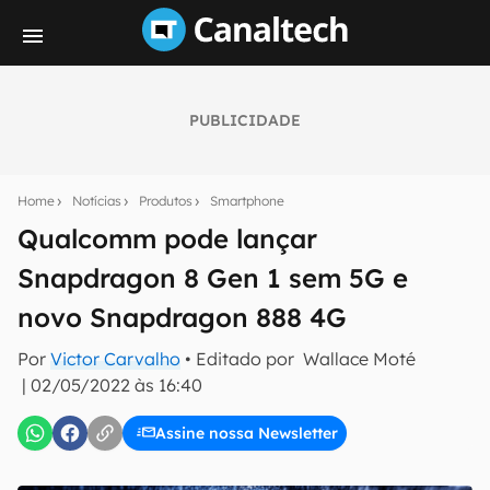
PUBLICIDADE
Seu resumo inteligente do mundo tech!
Assine a newsletter do Canaltech e receba
Home
Notícias
Produtos
Smartphone
notícias e reviews sobre tecnologia em primeira
mão.
Qualcomm pode lançar
Snapdragon 8 Gen 1 sem 5G e
E-mail
novo Snapdragon 888 4G
Por
Victor Carvalho
• Editado por
Wallace Moté
inscreva-se
|
02/05/2022 às 16:40
Assine nossa Newsletter
Confirmo que li, aceito e concordo com os
Termos de
Uso e Política de Privacidade do Canaltech.