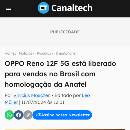
PUBLICIDADE
Seu resumo inteligente do mundo tech!
Assine a newsletter do Canaltech e receba
Home
Notícias
Produtos
Smartphone
notícias e reviews sobre tecnologia em primeira
mão.
OPPO Reno 12F 5G está liberado
para vendas no Brasil com
E-mail
homologação da Anatel
Por
Vinícius Moschen
• Editado por
Léo
inscreva-se
Müller
|
11/07/2024 às 12:01
Assine nossa Newsletter
Confirmo que li, aceito e concordo com os
Termos de
Uso e Política de Privacidade do Canaltech.