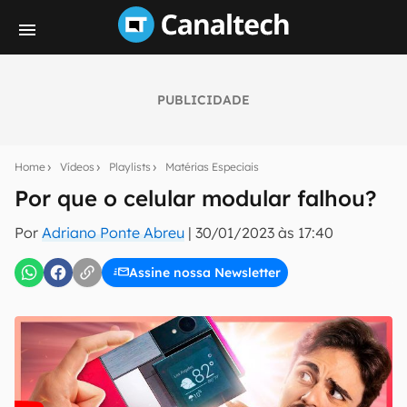
PUBLICIDADE
Seu resumo inteligente do mundo tech!
Assine a newsletter do Canaltech e receba
Home
Vídeos
Playlists
Matérias Especiais
notícias e reviews sobre tecnologia em primeira
mão.
Por que o celular modular falhou?
E-mail
Por
Adriano Ponte Abreu
|
30/01/2023 às 17:40
Assine nossa Newsletter
inscreva-se
Confirmo que li, aceito e concordo com os
Termos de
Uso e Política de Privacidade do Canaltech.