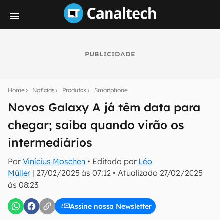
PUBLICIDADE
Seu resumo inteligente do mundo tech!
Assine a newsletter do Canaltech e receba
Home
Notícias
Produtos
Smartphone
notícias e reviews sobre tecnologia em primeira
mão.
Novos Galaxy A já têm data para
chegar; saiba quando virão os
E-mail
intermediários
Por
Vinícius Moschen
• Editado por
Léo
inscreva-se
Müller
|
27/02/2025 às 07:12
•
Atualizado
27/02/2025
às 08:23
Confirmo que li, aceito e concordo com os
Termos de
Uso e Política de Privacidade do Canaltech.
Assine nossa Newsletter