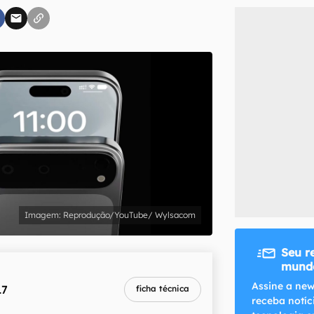
inscreva-se
li, aceito e concordo com os
Termos de Uso e Política de Privacidade do Ca
Reprodução/YouTube/ Wylsacom
Seu r
mundo
Assine a new
17
ficha técnica
receba notíc