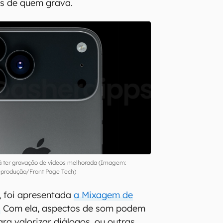
as de quem grava.
á ter gravação de vídeos melhorada (Imagem:
produção/Front Page Tech)
, foi apresentada
a Mixagem de
.
Com ela, aspectos de som podem
ra valorizar diálogos, ou outras