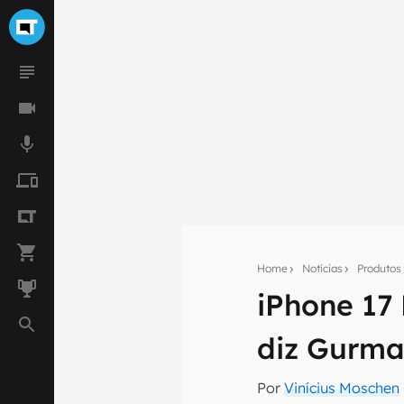
Home
Notícias
Produtos
iPhone 17 
Seu res
diz Gurm
Assine a newsle
mão.
Por
Vinícius Moschen