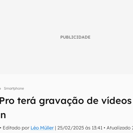
PUBLICIDADE
Smartphone
Pro terá gravação de vídeos
umo inteligente do mundo tech!
an
tter do Canaltech e receba notícias e reviews sobre tecnologia 
• Editado por
Léo Müller
|
25/02/2025 às 13:41
•
Atualizado