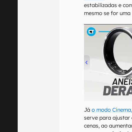
estabilizadas e co
mesmo se for uma
00:00
/
21:11
Já
o modo Cinema, 
serve para ajusta
cenas, ao aumentar