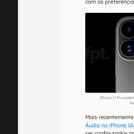
com as preferênci
IPhone 17 Pro poder
Re
Mais recentemente
Áudio no iPhone 16
ser configurados pa