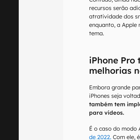
recursos serão ad
atratividade dos s
enquanto, a Apple n
tema.
iPhone Pro 
melhorias n
Embora grande par
iPhones seja volta
também tem impl
para vídeos.
É o caso do modo A
de 2022.
Com ele, é