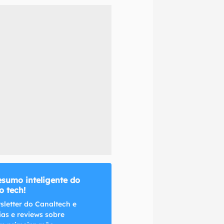
naltech.
esumo inteligente do
 tech!
sletter do Canaltech e
ias e reviews sobre