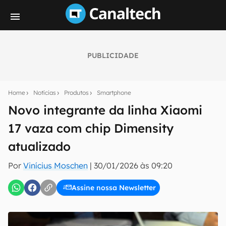
PUBLICIDADE
Seu resumo inteligente do mundo tech!
Assine a newsletter do Canaltech e receba
Home
Notícias
Produtos
Smartphone
notícias e reviews sobre tecnologia em primeira
mão.
Novo integrante da linha Xiaomi
17 vaza com chip Dimensity
E-mail
atualizado
Por
Vinícius Moschen
|
30/01/2026 às 09:20
inscreva-se
Assine nossa Newsletter
Confirmo que li, aceito e concordo com os
Termos de
Uso e Política de Privacidade do Canaltech.