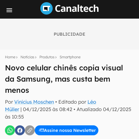
PUBLICIDADE
Seu resumo inteligente do mundo tech!
Assine a newsletter do Canaltech e receba
Home
Notícias
Produtos
Smartphone
notícias e reviews sobre tecnologia em primeira
mão.
Novo celular chinês copia visual
da Samsung, mas custa bem
E-mail
menos
Por
Vinícius Moschen
• Editado por
Léo
inscreva-se
Müller
|
04/12/2025 às 08:42
•
Atualizado
04/12/2025
às 10:55
Confirmo que li, aceito e concordo com os
Termos de
Uso e Política de Privacidade do Canaltech.
Assine nossa Newsletter