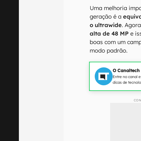
Uma melhoria impo
geração é a
equiva
o ultrawide
. Agor
alta de 48 MP
e is
boas com um campo
modo padrão.
O Canaltech
Entre no canal 
dicas de tecnol
CON