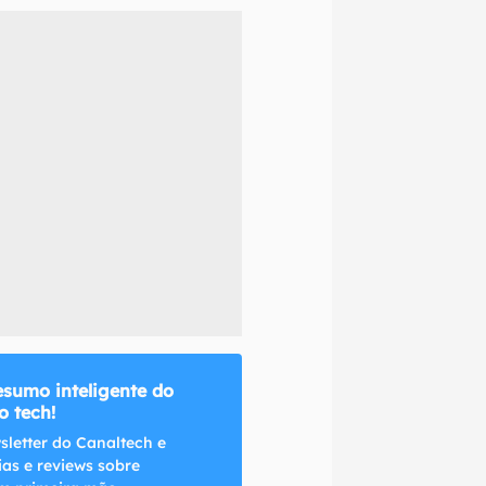
naltech.
esumo inteligente do
 tech!
sletter do Canaltech e
ias e reviews sobre