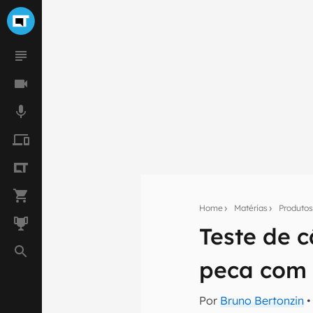
Home
Matérias
Produto
Teste de c
Seu res
peca com 
Assine a newsle
mão.
Por
Bruno Bertonzin
•