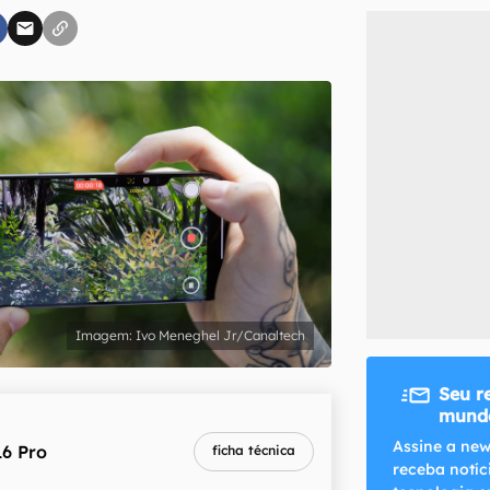
inscreva-se
li, aceito e concordo com os
Termos de Uso e Política de Privacidade do Ca
Ivo Meneghel Jr/Canaltech
Seu r
mundo
Assine a new
16 Pro
ficha técnica
receba notíc