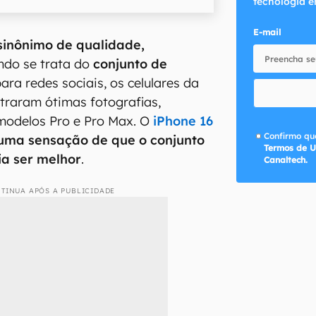
tecnologia e
E-mail
sinônimo de qualidade,
ndo se trata do
conjunto de
ra redes sociais, os celulares da
traram ótimas fotografias,
modelos Pro e Pro Max. O
iPhone 16
Confirmo que
uma sensação de que o conjunto
Termos de U
ia ser melhor
.
Canaltech.
TINUA APÓS A PUBLICIDADE