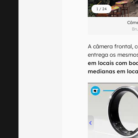
1
/
24
Câmer
Br
A câmera frontal, 
entrega os mesmos
em locais com boa
medianas em loca