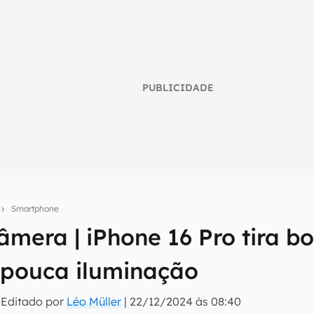
PUBLICIDADE
s
Smartphone
âmera | iPhone 16 Pro tira b
umo inteligente do mundo tech!
pouca iluminação
tter do Canaltech e receba notícias e reviews sobre tecnologia 
 Editado por
Léo Müller
|
22/12/2024 às 08:40