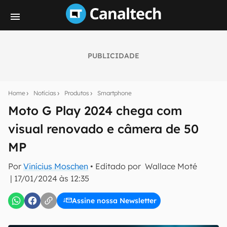
PUBLICIDADE
Seu resumo inteligente do mundo tech!
Assine a newsletter do Canaltech e receba
Home
Notícias
Produtos
Smartphone
notícias e reviews sobre tecnologia em primeira
mão.
Moto G Play 2024 chega com
visual renovado e câmera de 50
E-mail
MP
Por
Vinícius Moschen
• Editado por
Wallace Moté
inscreva-se
|
17/01/2024 às 12:35
Assine nossa Newsletter
Confirmo que li, aceito e concordo com os
Termos de
Uso e Política de Privacidade do Canaltech.