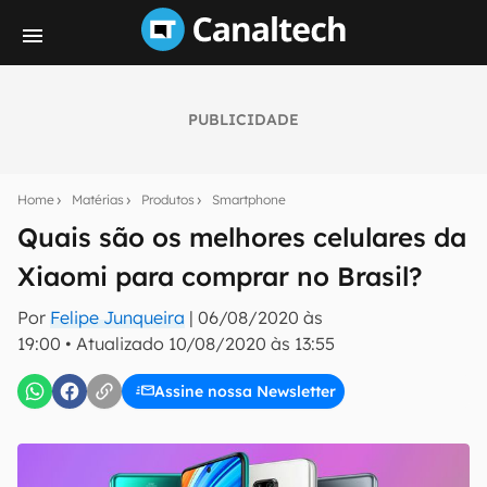
PUBLICIDADE
Seu resumo inteligente do mundo tech!
Assine a newsletter do Canaltech e receba
Home
Matérias
Produtos
Smartphone
notícias e reviews sobre tecnologia em primeira
mão.
Quais são os melhores celulares da
Xiaomi para comprar no Brasil?
E-mail
Por
Felipe Junqueira
|
06/08/2020 às
19:00
•
Atualizado
10/08/2020 às 13:55
inscreva-se
Assine nossa Newsletter
Confirmo que li, aceito e concordo com os
Termos de
Uso e Política de Privacidade do Canaltech.