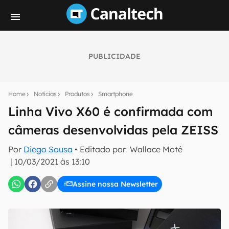
PUBLICIDADE
Seu resumo inteligente do mundo tech!
Assine a newsletter do Canaltech e receba
Home
Notícias
Produtos
Smartphone
notícias e reviews sobre tecnologia em primeira
mão.
Linha Vivo X60 é confirmada com
câmeras desenvolvidas pela ZEISS
E-mail
Por
Diego Sousa
• Editado por
Wallace Moté
|
10/03/2021 às 13:10
inscreva-se
Assine nossa Newsletter
Confirmo que li, aceito e concordo com os
Termos de
Uso e Política de Privacidade do Canaltech.