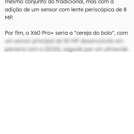
mesmo conjunto do tradicional, mas com a
adição de um sensor com lente periscópica de 8
MP.
Por fim, o X60 Pro+ seria a "cereja do bolo", com
um sensor principal de 50 MP desenvolvido em
parceria com a ZEISS, seguido por um ultrawide
de 48 MP e um de profundidade de 32 MP. O
restante das especificações seria o mesmo dos
irmãos.