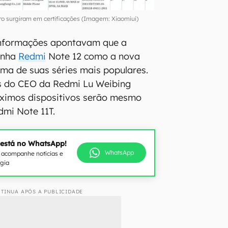
ro surgiram em certificações (Imagem: Xiaomiui)
 informações apontavam que a
linha
Redmi
Note 12 como a nova
ma de suas séries mais populares.
s do CEO da Redmi Lu Weibing
óximos dispositivos serão mesmo
dmi Note 11T.
 está no WhatsApp!
WhatsApp
e acompanhe notícias e
ogia
TINUA APÓS A PUBLICIDADE