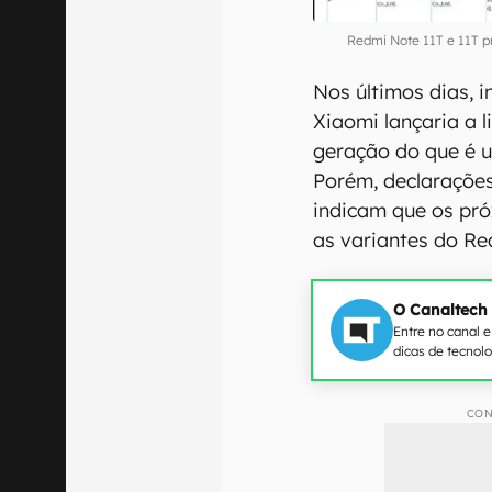
Redmi Note 11T e 11T p
Nos últimos dias,
Xiaomi lançaria a 
geração do que é u
Porém, declaraçõe
indicam que os pr
as variantes do Re
O Canaltech
Entre no canal 
dicas de tecnol
CON