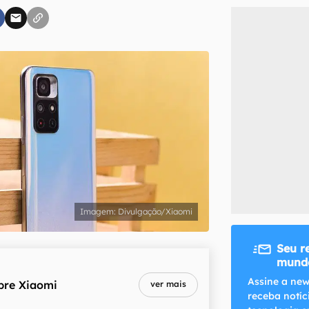
inscreva-se
li, aceito e concordo com os
Termos de Uso e Política de Privacidade do Ca
Divulgação/Xiaomi
Seu r
mundo
Assine a new
bre
Xiaomi
ver mais
receba notíc