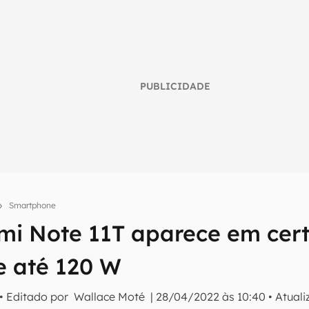
PUBLICIDADE
Smartphone
mi Note 11T aparece em cert
umo inteligente do mundo tech!
e até 120 W
tter do Canaltech e receba notícias e reviews sobre tecnologia 
• Editado por
Wallace Moté
|
28/04/2022 às 10:40
•
Atual