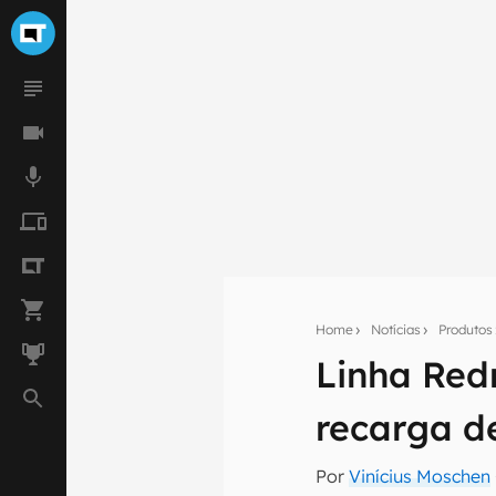
Home
Notícias
Produtos
Linha Red
Seu res
recarga d
Assine a newsle
mão.
Por
Vinícius Moschen