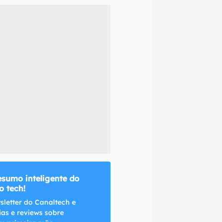
naltech.
esumo inteligente do
 tech!
sletter do Canaltech e
ias e reviews sobre