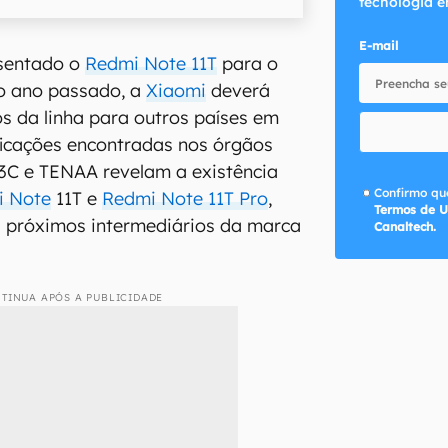
tecnologia e
E-mail
esentado o
Redmi Note 11T
para o
o ano passado, a
Xiaomi
deverá
s da linha para outros países em
ficações encontradas nos órgãos
3C e TENAA revelam a existência
Confirmo que
i Note
11T e
Redmi Note 11T Pro
,
Termos de U
s próximos intermediários da marca
Canaltech.
TINUA APÓS A PUBLICIDADE