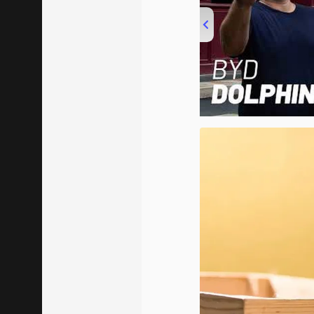
00:00
/
04:07