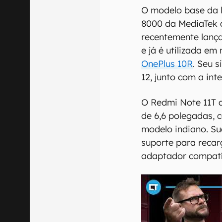
O modelo base da l
8000 da MediaTek 
recentemente lanç
e já é utilizada e
OnePlus 10R
. Seu 
12, junto com a int
O Redmi Note 11T a
de 6,6 polegadas, 
modelo indiano. Su
suporte para recar
adaptador compatív