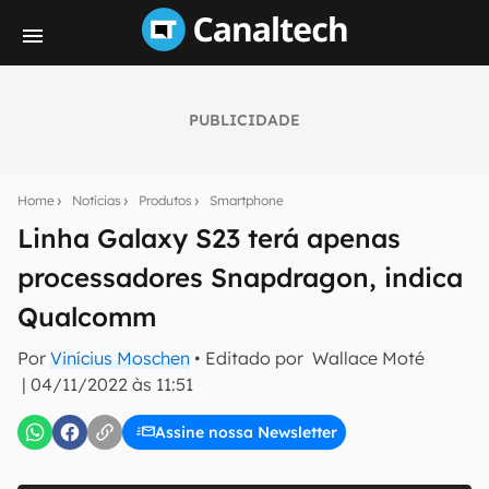
PUBLICIDADE
Seu resumo inteligente do mundo tech!
Assine a newsletter do Canaltech e receba
Home
Notícias
Produtos
Smartphone
notícias e reviews sobre tecnologia em primeira
mão.
Linha Galaxy S23 terá apenas
processadores Snapdragon, indica
E-mail
Qualcomm
Por
Vinícius Moschen
• Editado por
Wallace Moté
inscreva-se
|
04/11/2022 às 11:51
Assine nossa Newsletter
Confirmo que li, aceito e concordo com os
Termos de
Uso e Política de Privacidade do Canaltech.