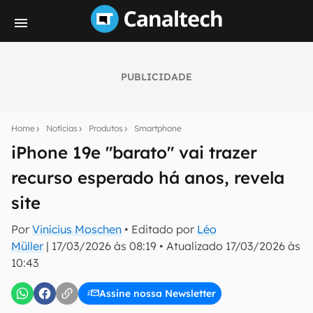
PUBLICIDADE
Seu resumo inteligente do mundo tech!
Assine a newsletter do Canaltech e receba
Home
Notícias
Produtos
Smartphone
notícias e reviews sobre tecnologia em primeira
mão.
iPhone 19e "barato" vai trazer
recurso esperado há anos, revela
E-mail
site
Por
Vinícius Moschen
• Editado por
Léo
inscreva-se
Müller
|
17/03/2026 às 08:19
•
Atualizado
17/03/2026 às
10:43
Confirmo que li, aceito e concordo com os
Termos de
Uso e Política de Privacidade do Canaltech.
Assine nossa Newsletter