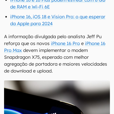
de RAM e Wi-Fi 6E
iPhone 16, iOS 18 e Vision Pro: o que esperar
da Apple para 2024
A informação divulgada pelo analista Jeff Pu
reforça que os novos
iPhone 16 Pro
e
iPhone 16
Pro Max
devem implementar o modem
Snapdragon X75, esperado com melhor
agregação de portadora e maiores velocidades
de download e upload.