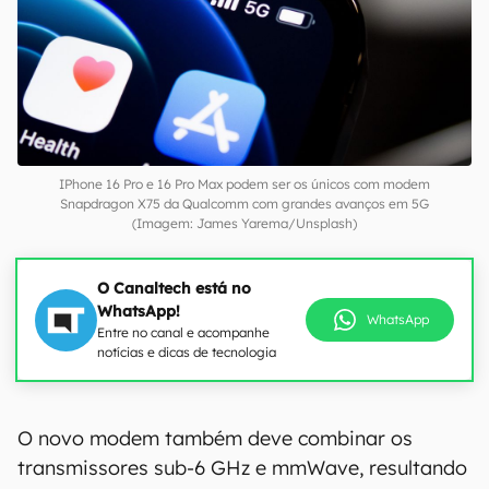
IPhone 16 Pro e 16 Pro Max podem ser os únicos com modem
Snapdragon X75 da Qualcomm com grandes avanços em 5G
(Imagem: James Yarema/Unsplash)
O Canaltech está no
WhatsApp!
WhatsApp
Entre no canal e acompanhe
notícias e dicas de tecnologia