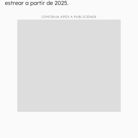
Enquanto isso, a
Apple
segue desenvolvendo seu
modem 5G proprietário com várias
complicações em desempenho, consumo de
energia e superaquecimento.
O contrato entre Apple e Qualcomm está
definido para durar até o ano de 2026, e o
modem 5G da Apple tem previsão para
estrear a partir de 2025.
CONTINUA APÓS A PUBLICIDADE