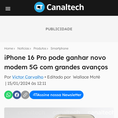
PUBLICIDADE
Seu resumo inteligente do mundo tech!
Assine a newsletter do Canaltech e receba
Home
Notícias
Produtos
Smartphone
notícias e reviews sobre tecnologia em primeira
mão.
iPhone 16 Pro pode ganhar novo
modem 5G com grandes avanços
E-mail
Por
Victor Carvalho
• Editado por
Wallace Moté
|
15/01/2024 às 12:11
inscreva-se
Assine nossa Newsletter
Confirmo que li, aceito e concordo com os
Termos de
Uso e Política de Privacidade do Canaltech.