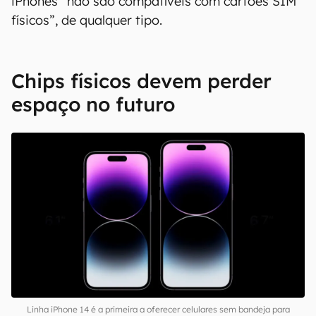
00:00
/
21:11
Portanto, especificação bastante diferente do
que é listado no site da marca nos Estados
Unidos. Por lá, a empresa especifica que os
iPhones “não são compatíveis com cartões SIM
físicos”, de qualquer tipo.
Chips físicos devem perder
espaço no futuro