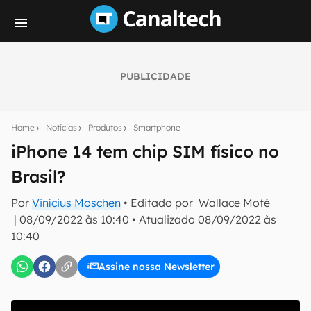
PUBLICIDADE
Seu resumo inteligente do mundo tech!
Assine a newsletter do Canaltech e receba
Home
Notícias
Produtos
Smartphone
notícias e reviews sobre tecnologia em primeira
mão.
iPhone 14 tem chip SIM físico no
Brasil?
E-mail
Por
Vinícius Moschen
• Editado por
Wallace Moté
|
08/09/2022 às 10:40
•
Atualizado
08/09/2022 às
10:40
inscreva-se
Assine nossa Newsletter
Confirmo que li, aceito e concordo com os
Termos de
Uso e Política de Privacidade do Canaltech.