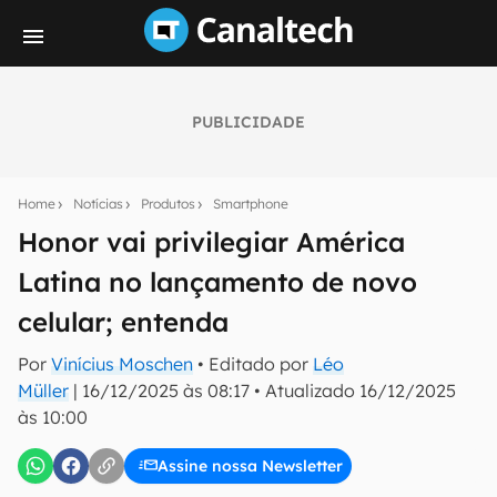
PUBLICIDADE
Seu resumo inteligente do mundo tech!
Assine a newsletter do Canaltech e receba
Home
Notícias
Produtos
Smartphone
notícias e reviews sobre tecnologia em primeira
mão.
Honor vai privilegiar América
Latina no lançamento de novo
E-mail
celular; entenda
Por
Vinícius Moschen
• Editado por
Léo
inscreva-se
Müller
|
16/12/2025 às 08:17
•
Atualizado
16/12/2025
às 10:00
Confirmo que li, aceito e concordo com os
Termos de
Uso e Política de Privacidade do Canaltech.
Assine nossa Newsletter