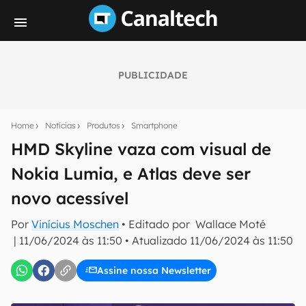
PUBLICIDADE
Seu resumo inteligente do mundo tech!
Assine a newsletter do Canaltech e receba
Home
Notícias
Produtos
Smartphone
notícias e reviews sobre tecnologia em primeira
mão.
HMD Skyline vaza com visual de
Nokia Lumia, e Atlas deve ser
E-mail
novo acessível
Por
Vinícius Moschen
• Editado por
Wallace Moté
inscreva-se
|
11/06/2024 às 11:50
•
Atualizado
11/06/2024 às 11:50
Assine nossa Newsletter
Confirmo que li, aceito e concordo com os
Termos de
Uso e Política de Privacidade do Canaltech.