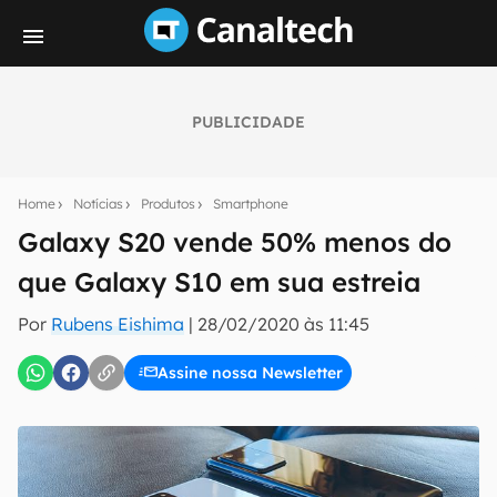
PUBLICIDADE
Seu resumo inteligente do mundo tech!
Assine a newsletter do Canaltech e receba
Home
Notícias
Produtos
Smartphone
notícias e reviews sobre tecnologia em primeira
mão.
Galaxy S20 vende 50% menos do
que Galaxy S10 em sua estreia
E-mail
Por
Rubens Eishima
|
28/02/2020 às 11:45
Assine nossa Newsletter
inscreva-se
Confirmo que li, aceito e concordo com os
Termos de
Uso e Política de Privacidade do Canaltech.