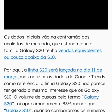
00:00
/
04:52
Os dados iniciais vão na contramão dos
analistas de mercado, que estimam que a
família Galaxy S20 tenha
vendas equivalentes
ou pouco abaixo da S10
.
Por aqui, a
linha S20 será lançada no dia 11 de
março
, mas ao usar os dados do Google Trends
como referência, a linha Galaxy S20 não parece
ter gerado o mesmo interesse que os Galaxy
S10. O volume de buscas pelo termo “
Galaxy
S20
” foi aproximadamente 33% menor que
“
Galaxy S10
”, quando comparamos os números