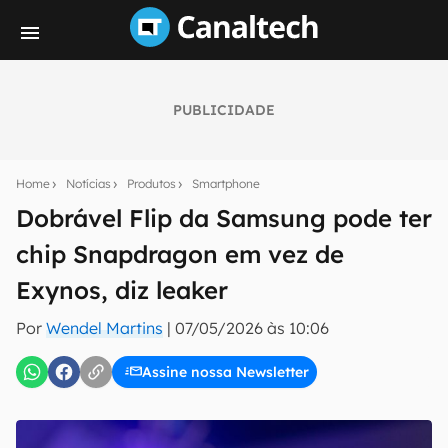
PUBLICIDADE
Seu resumo inteligente do mundo tech!
Assine a newsletter do Canaltech e receba
Home
Notícias
Produtos
Smartphone
notícias e reviews sobre tecnologia em primeira
mão.
Dobrável Flip da Samsung pode ter
chip Snapdragon em vez de
E-mail
Exynos, diz leaker
Por
Wendel Martins
|
07/05/2026 às 10:06
inscreva-se
Assine nossa Newsletter
Confirmo que li, aceito e concordo com os
Termos de
Uso e Política de Privacidade do Canaltech.