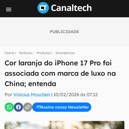
PUBLICIDADE
Seu resumo inteligente do mundo tech!
Assine a newsletter do Canaltech e receba
Home
Notícias
Produtos
Smartphone
notícias e reviews sobre tecnologia em primeira
mão.
Cor laranja do iPhone 17 Pro foi
associada com marca de luxo na
E-mail
China; entenda
Por
Vinícius Moschen
|
10/02/2026 às 07:12
inscreva-se
Assine nossa Newsletter
Confirmo que li, aceito e concordo com os
Termos de
Uso e Política de Privacidade do Canaltech.