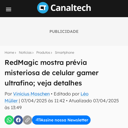
PUBLICIDADE
Seu resumo inteligente do mundo tech!
Assine a newsletter do Canaltech e receba
Home
Notícias
Produtos
Smartphone
notícias e reviews sobre tecnologia em primeira
mão.
RedMagic mostra prévia
misteriosa de celular gamer
E-mail
ultrafino; veja detalhes
Por
Vinícius Moschen
• Editado por
Léo
inscreva-se
Müller
|
07/04/2025 às 11:42
•
Atualizado
07/04/2025
às 13:49
Confirmo que li, aceito e concordo com os
Termos de
Uso e Política de Privacidade do Canaltech.
Assine nossa Newsletter