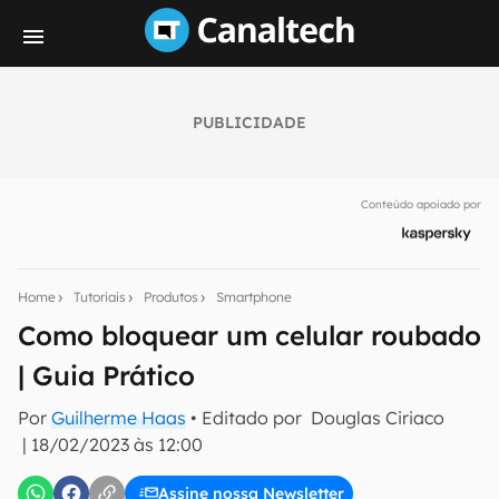
PUBLICIDADE
Seu resumo inteligente do mundo tech!
Assine a newsletter do Canaltech e receba
Conteúdo apoiado por
notícias e reviews sobre tecnologia em primeira
mão.
E-mail
Home
Tutoriais
Produtos
Smartphone
Como bloquear um celular roubado
| Guia Prático
inscreva-se
Por
Guilherme Haas
• Editado por
Douglas Ciriaco
|
18/02/2023 às 12:00
Confirmo que li, aceito e concordo com os
Termos de
Uso e Política de Privacidade do Canaltech.
Assine nossa Newsletter