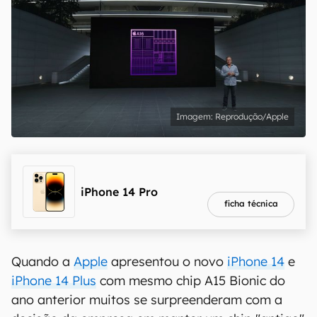
Reprodução/Apple
melhor preço
R$ 7.999,00
iPhone 14 Pro
ficha técnica
Quando a
Apple
apresentou o novo
iPhone 14
e
iPhone 14 Plus
com mesmo chip A15 Bionic do
ano anterior muitos se surpreenderam com a