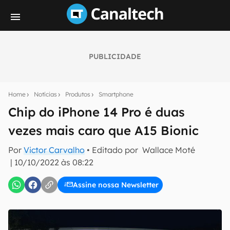
PUBLICIDADE
Seu resumo inteligente do mundo tech!
Assine a newsletter do Canaltech e receba
Home
Notícias
Produtos
Smartphone
notícias e reviews sobre tecnologia em primeira
mão.
Chip do iPhone 14 Pro é duas
vezes mais caro que A15 Bionic
E-mail
Por
Victor Carvalho
• Editado por
Wallace Moté
|
10/10/2022 às 08:22
inscreva-se
Assine nossa Newsletter
Confirmo que li, aceito e concordo com os
Termos de
Uso e Política de Privacidade do Canaltech.