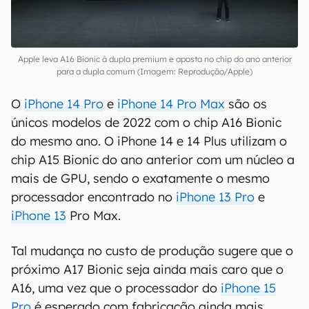
Apple leva A16 Bionic à dupla premium e aposta no chip do ano anterior
para a dupla comum (Imagem: Reprodução/Apple)
O
iPhone 14 Pro
e
iPhone 14 Pro Max
são os
únicos modelos de 2022 com o chip A16 Bionic
do mesmo ano. O iPhone 14 e 14 Plus utilizam o
chip A15 Bionic do ano anterior com um núcleo a
mais de GPU, sendo o exatamente o mesmo
processador encontrado no
iPhone 13 Pro
e
iPhone 13
Pro Max.
Tal mudança no custo de produção sugere que o
próximo A17 Bionic seja ainda mais caro que o
A16, uma vez que o processador do
iPhone 15
Pro
é esperado com fabricação ainda mais