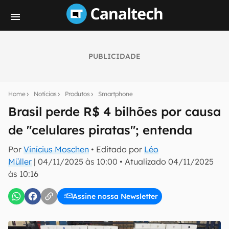
PUBLICIDADE
Seu resumo inteligente do mundo tech!
Assine a newsletter do Canaltech e receba
Home
Notícias
Produtos
Smartphone
notícias e reviews sobre tecnologia em primeira
mão.
Brasil perde R$ 4 bilhões por causa
de "celulares piratas"; entenda
E-mail
Por
Vinícius Moschen
• Editado por
Léo
Müller
|
04/11/2025 às 10:00
•
Atualizado
04/11/2025
às 10:16
inscreva-se
Assine nossa Newsletter
Confirmo que li, aceito e concordo com os
Termos de
Uso e Política de Privacidade do Canaltech.