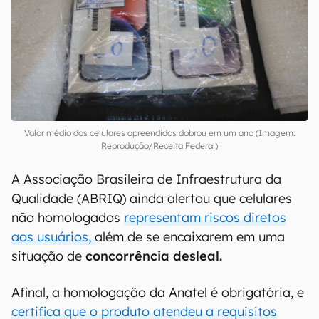
Valor médio dos celulares apreendidos dobrou em um ano (Imagem:
Reprodução/Receita Federal)
A Associação Brasileira de Infraestrutura da
Qualidade (ABRIQ) ainda alertou que celulares
não homologados
representam riscos diretos
aos usuários,
além de se encaixarem em uma
situação de
concorrência desleal.
Afinal, a homologação da Anatel é obrigatória, e
certifica que o produto atendeu a requisitos