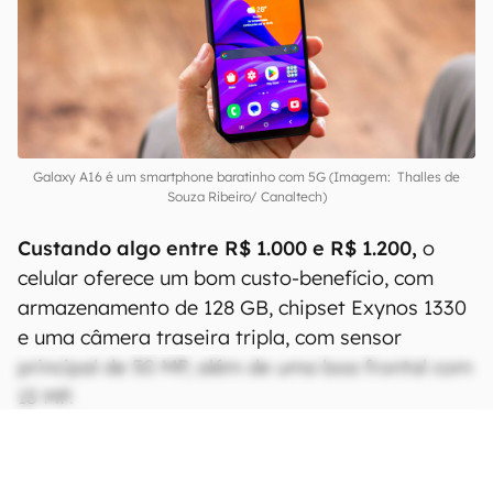
Galaxy A16 é um smartphone baratinho com 5G (Imagem: Thalles de
Souza Ribeiro/ Canaltech)
Custando algo entre R$ 1.000 e R$ 1.200,
o
celular oferece um bom custo-benefício, com
armazenamento de 128 GB, chipset Exynos 1330
e uma câmera traseira tripla, com sensor
principal de 50 MP, além de uma boa frontal com
13 MP.
CONTINUA APÓS A PUBLICIDADE