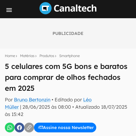
PUBLICIDADE
Seu resumo inteligente do mundo tech!
Assine a newsletter do Canaltech e receba
Home
Matérias
Produtos
Smartphone
notícias e reviews sobre tecnologia em primeira
mão.
5 celulares com 5G bons e baratos
para comprar de olhos fechados
E-mail
em 2025
Por
Bruno Bertonzin
• Editado por
Léo
inscreva-se
Müller
|
28/06/2025 às 08:00
•
Atualizado
18/07/2025
às 15:42
Confirmo que li, aceito e concordo com os
Termos de
Uso e Política de Privacidade do Canaltech.
Assine nossa Newsletter