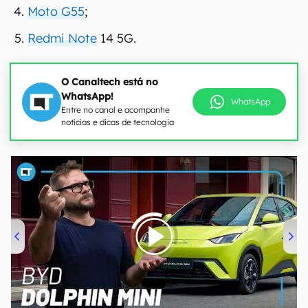
Moto G55
;
Redmi Note
14 5G.
O Canaltech está no
WhatsApp!
WhatsApp
Entre no canal e acompanhe
notícias e dicas de tecnologia
00:00
/
04:07