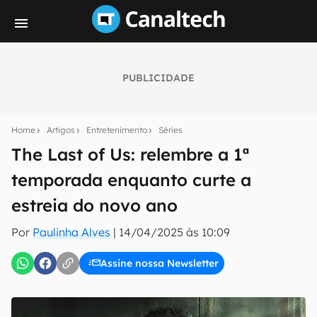
PUBLICIDADE
Seu resumo inteligente do mundo tech!
Assine a newsletter do Canaltech e receba
Home
Artigos
Entretenimento
Séries
notícias e reviews sobre tecnologia em primeira
mão.
The Last of Us: relembre a 1ª
temporada enquanto curte a
E-mail
estreia do novo ano
Por
Paulinha Alves
|
14/04/2025 às 10:09
inscreva-se
Assine nossa Newsletter
Confirmo que li, aceito e concordo com os
Termos de
Uso e Política de Privacidade do Canaltech.