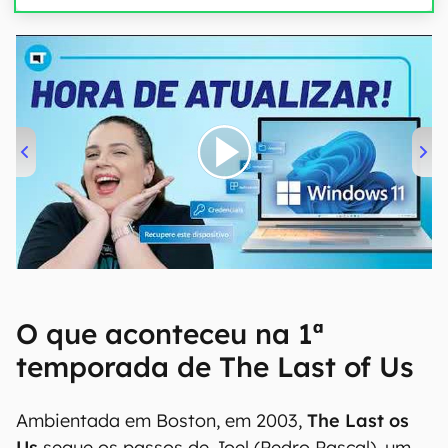
00:00
/
04:52
O que aconteceu na 1ª
temporada de The Last of Us
Ambientada em Boston, em 2003,
The Last os
Us
segue os passos de Joel (Pedro Pascal), um