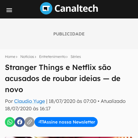
PUBLICIDADE
Seu resumo inteligente do mundo tech!
Assine a newsletter do Canaltech e receba
Home
Notícias
Entretenimento
Séries
notícias e reviews sobre tecnologia em primeira
mão.
Stranger Things e Netflix são
acusados ​de roubar ideias — de
E-mail
novo
Por
Claudio Yuge
|
18/07/2020 às 07:00
•
Atualizado
inscreva-se
18/07/2020 às 16:17
Assine nossa Newsletter
Confirmo que li, aceito e concordo com os
Termos de
Uso e Política de Privacidade do Canaltech.