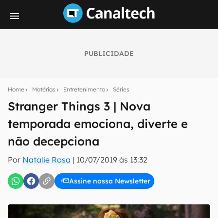
PUBLICIDADE
Seu resumo inteligente do mundo tech!
Assine a newsletter do Canaltech e receba
Home
Matérias
Entretenimento
Séries
notícias e reviews sobre tecnologia em primeira
mão.
Stranger Things 3 | Nova
temporada emociona, diverte e
E-mail
não decepciona
Por
Natalie Rosa
|
10/07/2019 às 13:32
inscreva-se
Assine nossa Newsletter
Confirmo que li, aceito e concordo com os
Termos de
Uso e Política de Privacidade do Canaltech.