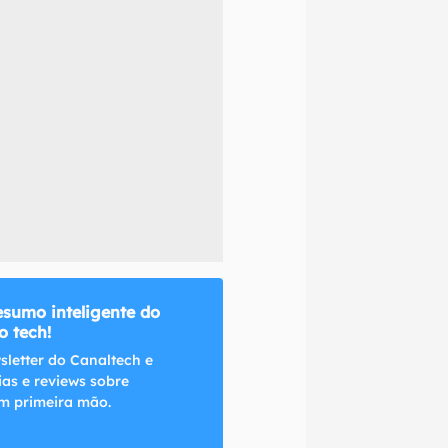
naltech.
esumo inteligente do
 tech!
sletter do Canaltech e
ias e reviews sobre
m primeira mão.