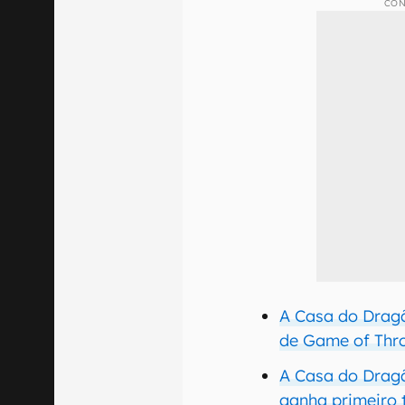
CON
A Casa do Dragã
de Game of Thr
A Casa do Dragã
ganha primeiro t