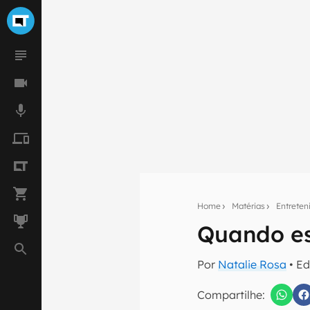
Home
Matérias
Entrete
Quando es
Seu res
Por
Natalie Rosa
• Ed
Assine a newsle
mão.
Compartilhe: