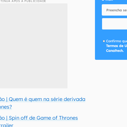
TINUA APÓS A PUBLICIDADE
Confirmo que
Termos de U
Canaltech.
o | Quem é quem na série derivada
ones?
o | Spin off de Game of Thrones
railer