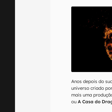
E-mail
Confirmo que 
Anos depois do su
universo criado po
mais uma produç
ou
A Casa do Dra