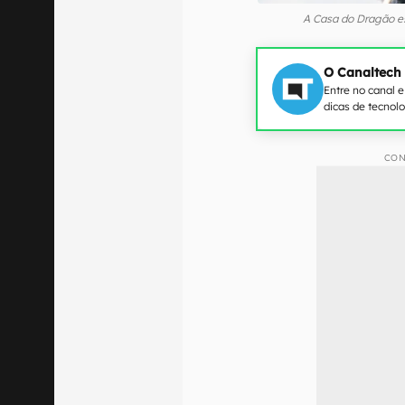
A Casa do Dragão e
O Canaltech
Entre no canal 
dicas de tecnol
CON