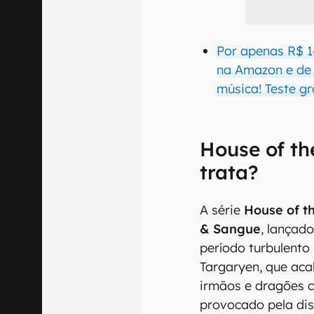
Por apenas R$ 1
na Amazon e de q
música! Teste gr
House of th
trata?
A série
House of t
& Sangue
, lançad
período turbulent
Targaryen, que ac
irmãos e dragões c
provocado pela di