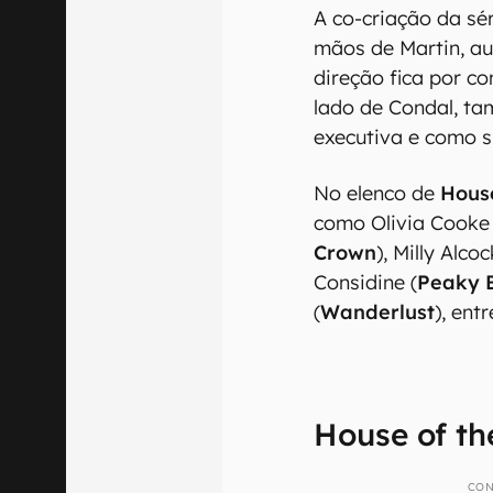
A co-criação da sé
mãos de Martin, aut
direção fica por c
lado de Condal, t
executiva e como s
No elenco de
Hous
como Olivia Cooke 
Crown
), Milly Alcoc
Considine (
Peaky B
(
Wanderlust
), ent
House of th
CON