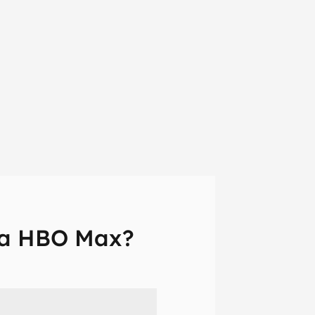
na HBO Max?
em primeira