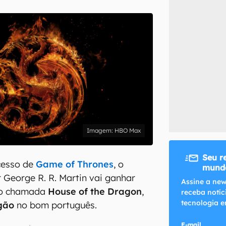
inscreva-se
li, aceito e concordo com os
Termos de Uso e Política de Privacidade do Ca
HBO Max
Seu r
cesso de
Game of Thrones
, o
mundo
r George R. R. Martin vai ganhar
Assine a new
ão chamada
House of the Dragon
,
receba notíc
tecnologia e
gão
no bom português.
E-mail