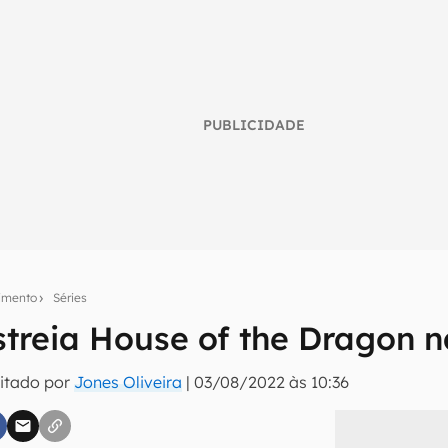
PUBLICIDADE
nimento
Séries
treia House of the Dragon 
umo inteligente do mundo tech!
itado por
Jones Oliveira
|
03/08/2022 às 10:36
tter do Canaltech e receba notícias e reviews sobre tecnologia 