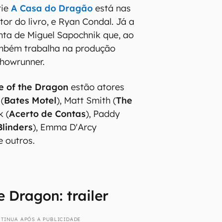
rie
A Casa do Dragão
está nas
or do livro, e Ryan Condal. Já a
onta de Miguel Sapochnik que, ao
ambém trabalha na produção
howrunner.
e of the Dragon
estão atores
(
Bates Motel
), Matt Smith (
The
k (
Acerto de Contas
), Paddy
linders
), Emma D'Arcy
re outros.
e Dragon: trailer
TINUA APÓS A PUBLICIDADE