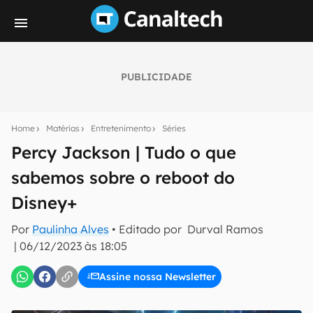
PUBLICIDADE
Seu resumo inteligente do mundo tech!
Assine a newsletter do Canaltech e receba
Home
Matérias
Entretenimento
Séries
notícias e reviews sobre tecnologia em primeira
mão.
Percy Jackson | Tudo o que
sabemos sobre o reboot do
E-mail
Disney+
Por
Paulinha Alves
• Editado por
Durval Ramos
inscreva-se
|
06/12/2023 às 18:05
Assine nossa Newsletter
Confirmo que li, aceito e concordo com os
Termos de
Uso e Política de Privacidade do Canaltech.