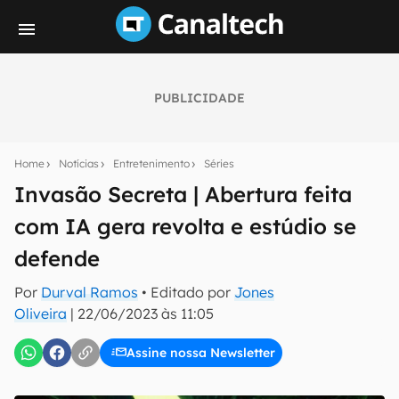
PUBLICIDADE
Seu resumo inteligente do mundo tech!
Assine a newsletter do Canaltech e receba
Home
Notícias
Entretenimento
Séries
notícias e reviews sobre tecnologia em primeira
mão.
Invasão Secreta | Abertura feita
com IA gera revolta e estúdio se
E-mail
defende
Por
Durval Ramos
• Editado por
Jones
inscreva-se
Oliveira
|
22/06/2023 às 11:05
Assine nossa Newsletter
Confirmo que li, aceito e concordo com os
Termos de
Uso e Política de Privacidade do Canaltech.