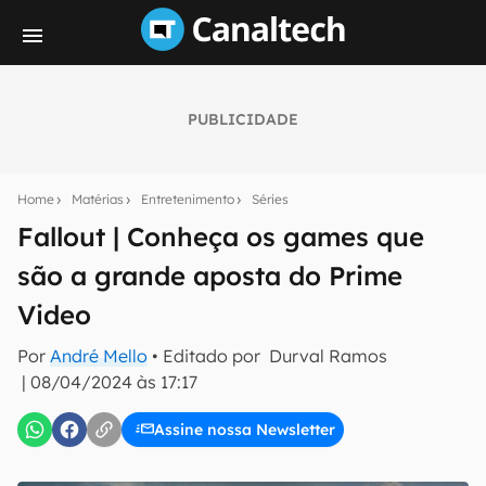
PUBLICIDADE
Seu resumo inteligente do mundo tech!
Assine a newsletter do Canaltech e receba
Home
Matérias
Entretenimento
Séries
notícias e reviews sobre tecnologia em primeira
mão.
Fallout | Conheça os games que
são a grande aposta do Prime
E-mail
Video
Por
André Mello
• Editado por
Durval Ramos
inscreva-se
|
08/04/2024 às 17:17
Assine nossa Newsletter
Confirmo que li, aceito e concordo com os
Termos de
Uso e Política de Privacidade do Canaltech.