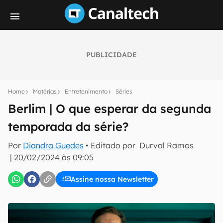
PUBLICIDADE
Seu resumo inteligente do mundo tech!
Assine a newsletter do Canaltech e receba
Home
Matérias
Entretenimento
Séries
notícias e reviews sobre tecnologia em primeira
mão.
Berlim | O que esperar da segunda
temporada da série?
E-mail
Por
Diandra Guedes
• Editado por
Durval Ramos
|
20/02/2024 às 09:05
inscreva-se
Assine nossa Newsletter
Confirmo que li, aceito e concordo com os
Termos de
Uso e Política de Privacidade do Canaltech.