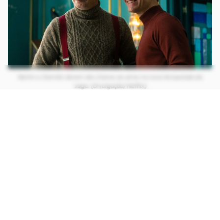
Berlim e Damián devem dar chance ao amor na nova temporada da
saga. (Divulgação/Netflix)
CONTINUA APÓS A PUBLICIDADE