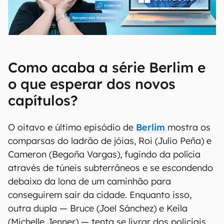
00:00
/
04:52
Como acaba a série Berlim e
o que esperar dos novos
capítulos?
O oitavo e último episódio de
Berlim
mostra os
comparsas do ladrão de jóias, Roi (Julio Peña) e
Cameron (Begoña Vargas), fugindo da polícia
através de túneis subterrâneos e se escondendo
debaixo da lona de um caminhão para
conseguirem sair da cidade. Enquanto isso,
outra dupla — Bruce (Joel Sánchez) e Keila
(Michelle Jenner) — tenta se livrar dos policiais.