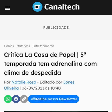
PUBLICIDADE
Seu resumo inteligente do mundo tech!
Assine a newsletter do Canaltech e receba
Home
Matérias
Entretenimento
notícias e reviews sobre tecnologia em primeira
mão.
Crítica La Casa de Papel | 5ª
temporada tem adrenalina com
E-mail
clima de despedida
Por
Natalie Rosa
• Editado por
Jones
inscreva-se
Oliveira
|
06/09/2021 às 10:40
Assine nossa Newsletter
Confirmo que li, aceito e concordo com os
Termos de
Uso e Política de Privacidade do Canaltech.