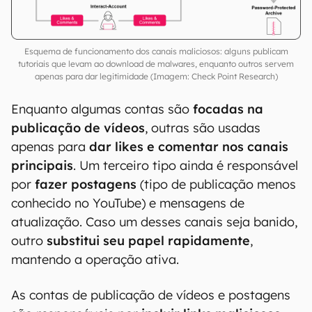
Esquema de funcionamento dos canais maliciosos: alguns publicam
tutoriais que levam ao download de malwares, enquanto outros servem
apenas para dar legitimidade (Imagem: Check Point Research)
Enquanto algumas contas são
focadas na
publicação de vídeos
, outras são usadas
apenas para
dar likes e comentar nos canais
principais
. Um terceiro tipo ainda é responsável
por
fazer postagens
(tipo de publicação menos
conhecido no YouTube) e mensagens de
atualização. Caso um desses canais seja banido,
outro
substitui seu papel rapidamente
,
mantendo a operação ativa.
As contas de publicação de vídeos e postagens