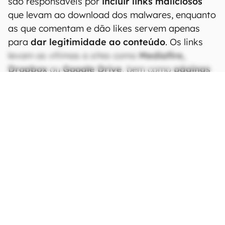
são responsáveis por
incluir links maliciosos
que levam ao download dos malwares, enquanto
as que comentam e dão likes servem apenas
para
dar legitimidade ao conteúdo
. Os links
levam as vítimas a sites como
Mediafire,
Dropbox
ou
Google Drive
, bem como
páginas
de
phishing
.
CONTINUA APÓS A PUBLICIDADE