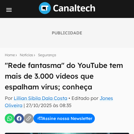
PUBLICIDADE
Seu resumo inteligente do mundo tech!
Assine a newsletter do Canaltech e receba
Home
Notícias
Segurança
notícias e reviews sobre tecnologia em primeira
mão.
"Rede fantasma" do YouTube tem
mais de 3.000 vídeos que
E-mail
espalham vírus; conheça
Por
Lillian Sibila Dala Costa
• Editado por
Jones
inscreva-se
Oliveira
|
27/10/2025 às 08:35
Assine nossa Newsletter
Confirmo que li, aceito e concordo com os
Termos de
Uso e Política de Privacidade do Canaltech.