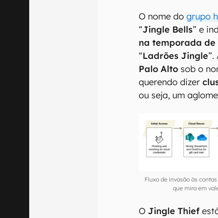
O nome do
grupo 
“
Jingle Bells
” e i
na temporada de 
“
Ladrões Jingle
”.
Palo Alto
sob o n
querendo dizer
clu
ou seja, um aglome
Fluxo de invasão às contas
que mira em val
O
Jingle Thief
est