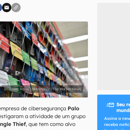
inscreva-se
li, aceito e concordo com os
Termos de Uso e Política de Privacidade do Ca
Ravie Lakshmanan/The Hacker News
Seu r
empresa de cibersegurança
Palo
mundo
estigaram a atividade de um grupo
Assine a new
ingle Thief
, que tem como alvo
receba notíc