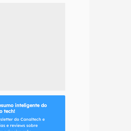
naltech.
esumo inteligente do
 tech!
sletter do Canaltech e
ias e reviews sobre