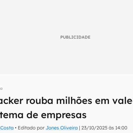
PUBLICIDADE
ça
cker rouba milhões em vale
umo inteligente do mundo tech!
istema de empresas
tter do Canaltech e receba notícias e reviews sobre tecnologia 
a Costa
• Editado por
Jones Oliveira
|
23/10/2025 às 14:00