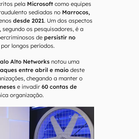
critos pela
Microsoft
como equipes
fraudulento sediadas no
Marrocos,
menos
desde 2021
. Um dos aspectos
 segundo os pesquisadores, é a
bercriminosos de
persistir no
por longos períodos.
alo Alto
Networks
notou uma
aques entre abril e maio
deste
anizações, chegando a manter o
meses
e invadir
60 contas de
ca organização.