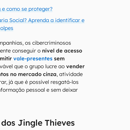
g e como se proteger?
ia Social? Aprenda a identificar e
golpes
mpanhias, os cibercriminosos
nte conseguir o
nível de acesso
mitir
vale-presentes
sem
ovável que o grupo lucre ao
vender
ntos no mercado cinza
, atividade
rar, já que é possível resgatá-los
nformação pessoal e sem deixar
 dos Jingle Thieves