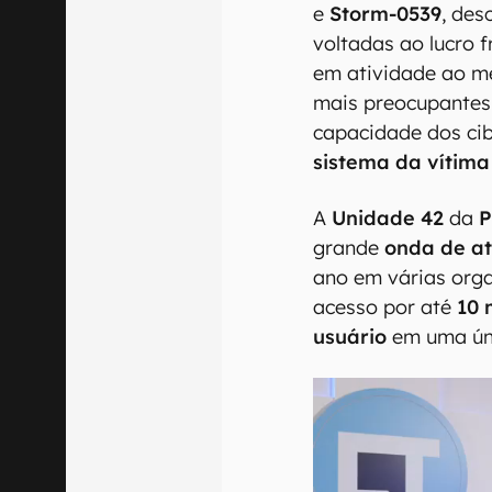
e
Storm-0539
, des
voltadas ao lucro 
em atividade ao 
mais preocupantes,
capacidade dos ci
sistema da vítima
A
Unidade 42
da
P
grande
onda de at
ano em várias org
acesso por até
10 
usuário
em uma úni