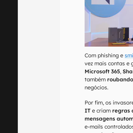
Com phishing e
sm
vez mais contas 
Microsoft 365
,
Sha
também
roubando
negócios.
Por fim, os invas
IT
e criam
regras 
mensagens autom
e-mails controlados