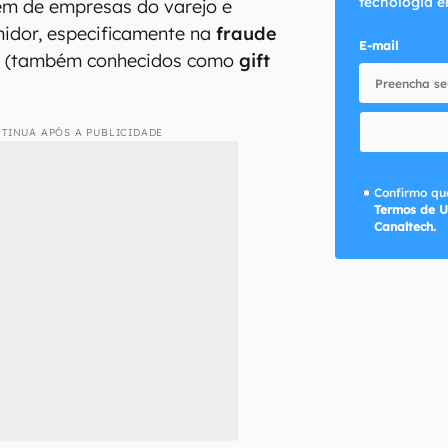
tecnologia e
m de empresas do varejo e
idor, especificamente na
fraude
E-mail
s
(também conhecidos como
gift
TINUA APÓS A PUBLICIDADE
Confirmo que
Termos de U
Canaltech.