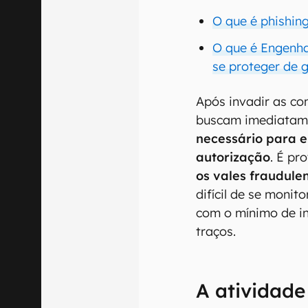
O que é phishin
O que é Engenhar
se proteger de 
Após invadir as co
buscam imediatame
necessário para e
autorização
. É pr
os vales fraudule
difícil de se monito
com o mínimo de i
traços.
A atividade