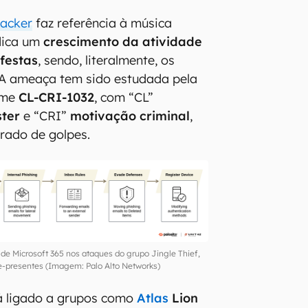
hacker
faz referência à música
ndica um
crescimento da atividade
festas
, sendo, literalmente, os
 A ameaça tem sido estudada pela
ome
CL-CRI-1032
, com “CL”
ster
e “CRI”
motivação criminal
,
rado de golpes.
 de Microsoft 365 nos ataques do grupo Jingle Thief,
e-presentes (Imagem: Palo Alto Networks)
á ligado a grupos como
Atlas
Lion