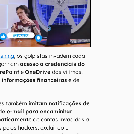
ishing
, os golpistas invadem cada
e ganham
acesso a credenciais do
rePoint
e
OneDrive
das vítimas,
 informações financeiras
e de
ores também
imitam notificações de
de e-mail para encaminhar
aticamente
de contas invadidas a
 pelos hackers, excluindo a