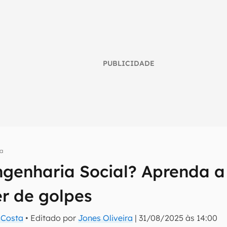
PUBLICIDADE
a
genharia Social? Aprenda a 
umo inteligente do mundo tech!
er de golpes
tter do Canaltech e receba notícias e reviews sobre tecnologia 
a Costa
• Editado por
Jones Oliveira
|
31/08/2025 às 14:00