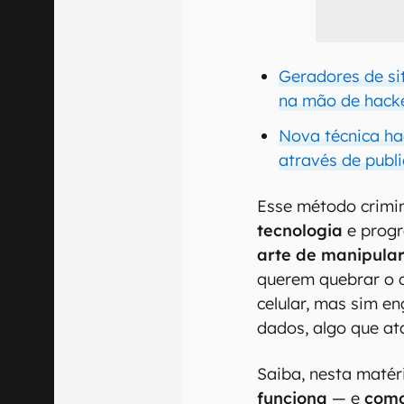
Geradores de si
na mão de hack
Nova técnica ha
através de publi
Esse método crim
tecnologia
e prog
arte de manipula
querem quebrar o 
celular, mas sim e
dados, algo que at
Saiba, nesta matér
funciona
— e
como