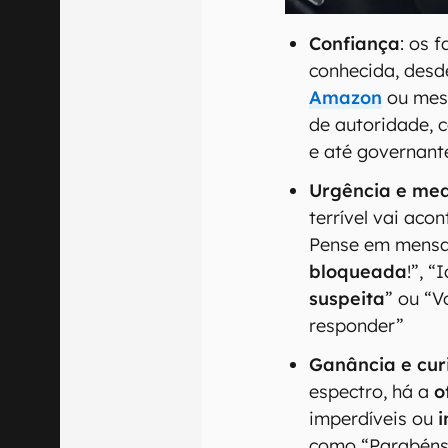
Confiança
: os 
conhecida, des
Amazon
ou me
de autoridade, 
e até governant
Urgência e me
terrível vai aco
Pense em mensa
bloqueada
!”, 
suspeita
” ou “V
responder”
Ganância e cur
espectro, há a
o
imperdíveis ou
i
como “Parabéns,