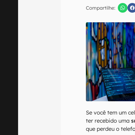
E-mail
Compartilhe:
Confirmo que 
Se você tem um cel
ter recebido uma
s
que perdeu o telef