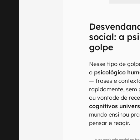
Desvendand
social: a ps
golpe
Nesse tipo de golp
o
psicológico hu
— frases e context
rapidamente, sem 
ou vontade de re
cognitivos univers
mundo ensinou pra
pensar e reagir.
A engenharia social se b