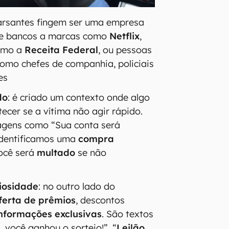
farsantes fingem ser uma empresa
de bancos a marcas como
Netflix
,
smo a
Receita Federal
, ou pessoas
como chefes de companhia, policiais
es
do
: é criado um contexto onde algo
ntecer se a vítima não agir rápido.
gens como “Sua conta será
“Identificamos uma
compra
ocê será
multado
se não
iosidade
: no outro lado do
ferta de prêmios
, descontos
nformações exclusivas
. São textos
 você ganhou o sorteio!”, “
Leilão