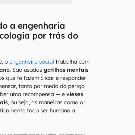
o a engenharia
icologia por trás do
e, o
engenheiro social
trabalha com
mano
. São usados
gatilhos mentais
os que te fazem clicar e responder
pensar, tanto por medo do perigo
ceber uma recompensa — e
vieses
ais
, ou seja, as maneiras como o
ticamente todo ser humano a
aseia em mecanismos psicológicos, apelando para o