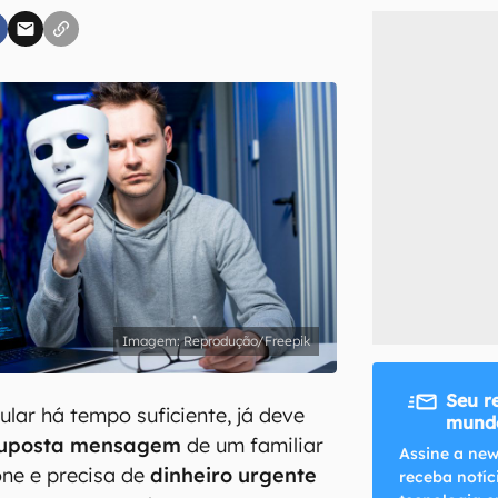
inscreva-se
li, aceito e concordo com os
Termos de Uso e Política de Privacidade do Ca
Reprodução/Freepik
Seu r
ular há tempo suficiente, já deve
mundo
uposta mensagem
de um familiar
Assine a new
one e precisa de
dinheiro urgente
receba notíc