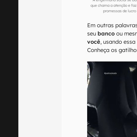
que chama a atenção e fa
promessas de lucro 
Em outras palavras
seu
banco
ou mes
você
, usando essa 
Conheça os gatilho