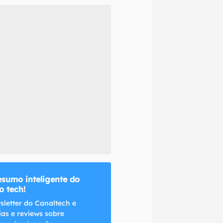
naltech.
esumo inteligente do
 tech!
sletter do Canaltech e
ias e reviews sobre