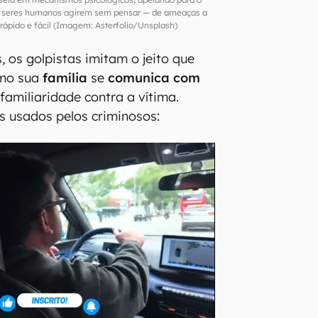
z seres humanos agirem sem pensar — de ameaças a
rápido e fácil (Imagem: Asterfolio/Unsplash)
, os golpistas imitam o jeito que
mo sua
família
se
comunica com
familiaridade contra a vítima.
s usados pelos criminosos: