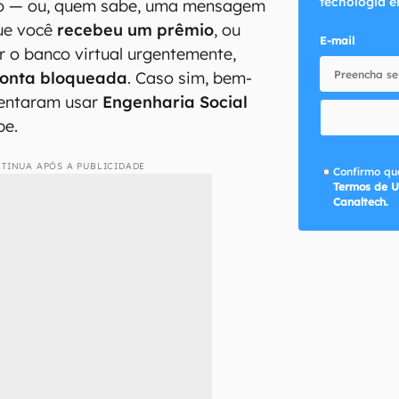
tecnologia e
ro — ou, quem sabe, uma mensagem
que você
recebeu um prêmio
, ou
E-mail
r o banco virtual urgentemente,
onta bloqueada
. Caso sim, bem-
 tentaram usar
Engenharia Social
pe.
TINUA APÓS A PUBLICIDADE
Confirmo que
Termos de U
Canaltech.