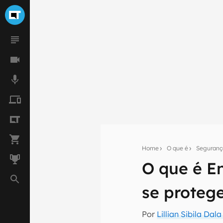
Home
O que é
Seguranç
O que é En
Seu res
se proteg
Assine a newsle
mão.
Por
Lillian Sibila Dal