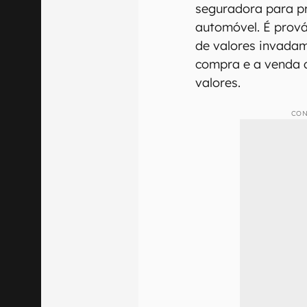
seguradora para p
automóvel. É prov
de valores invada
compra e a venda d
valores.
CON