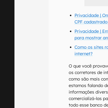
Privacidade | O
CPF cadastrado 
Privacidade | E
para mostrar an
Como os sites r
internet?
O que você provav
os corretores de i
como são mais conh
estamos falando d
informações diversa
comercializá-las pa
todo esse banco de