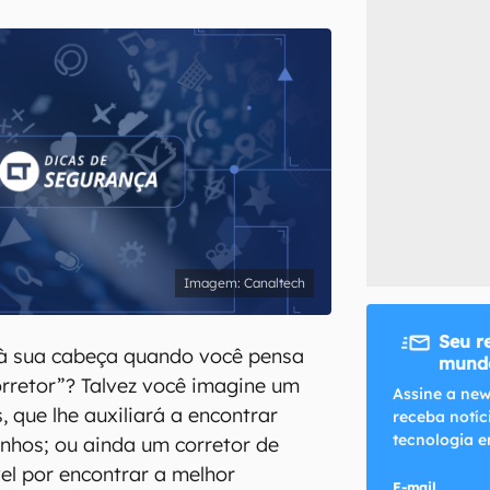
inscreva-se
li, aceito e concordo com os
Termos de Uso e Política de Privacidade do Ca
Canaltech
Seu r
à sua cabeça quando você pensa
mundo
orretor”? Talvez você imagine um
Assine a new
, que lhe auxiliará a encontrar
receba notíc
tecnologia e
nhos; ou ainda um corretor de
el por encontrar a melhor
E-mail