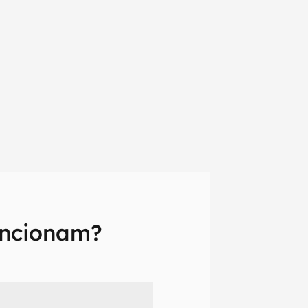
uncionam?
em primeira