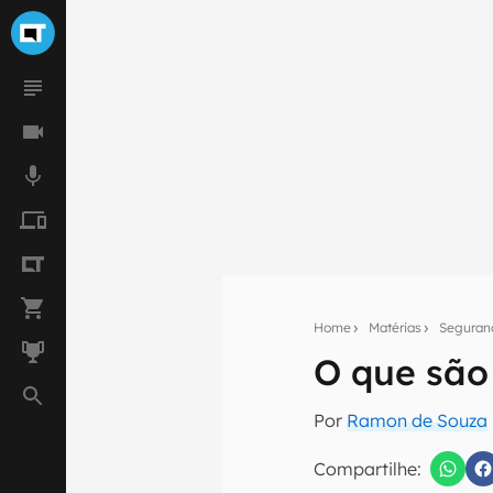
Home
Matérias
Seguran
O que são
Seu res
Por
Ramon de Souza
Assine a newsle
mão.
Compartilhe: