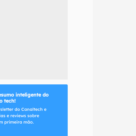
naltech.
esumo inteligente do
 tech!
sletter do Canaltech e
ias e reviews sobre
m primeira mão.