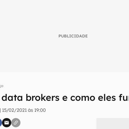
PUBLICIDADE
ça
 data brokers e como eles f
umo inteligente do mundo tech!
|
15/02/2021 às 19:00
tter do Canaltech e receba notícias e reviews sobre tecnologia 