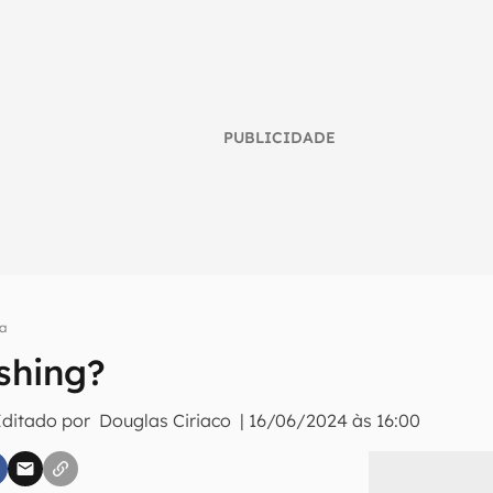
PUBLICIDADE
a
shing?
umo inteligente do mundo tech!
Editado por
Douglas Ciriaco
|
16/06/2024 às 16:00
tter do Canaltech e receba notícias e reviews sobre tecnologia 