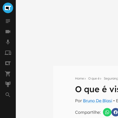
Home
O que é
Seguranç
O que é vi
Seu res
Por
Bruno De Blasi
• 
Assine a newsle
mão.
Compartilhe: