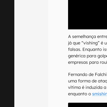
00:00
/
21:11
A semelhança entre
já que “vishing” é
falsas. Enquanto i
genérica para golp
empresas para roub
Fernando de Falch
uma forma de ataq
vítima é induzida a
enquanto o
smishi