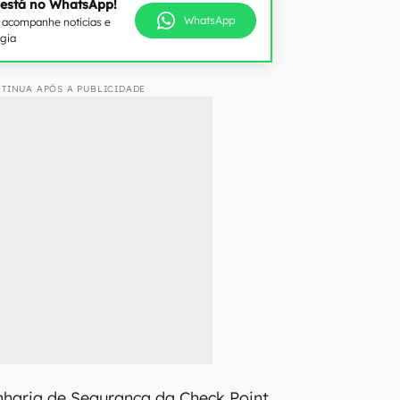
 está no WhatsApp!
WhatsApp
e acompanhe notícias e
ogia
TINUA APÓS A PUBLICIDADE
nharia de Segurança da Check Point