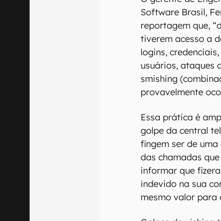
Software Brasil, F
reportagem que, “d
tiverem acesso a d
logins, credenciais
usuários, ataques 
smishing (combinaç
provavelmente oco
Essa prática é am
golpe da central te
fingem ser de uma
das chamadas que
informar que fize
indevido na sua con
mesmo valor para c