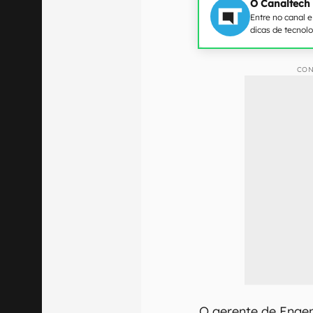
O Canaltech
Entre no canal 
dicas de tecnol
CON
O gerente de Enge