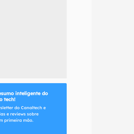
naltech.
esumo inteligente do
 tech!
sletter do Canaltech e
ias e reviews sobre
m primeira mão.