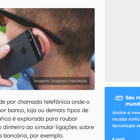
inscreva-se
li, aceito e concordo com os
Termos de Uso e Política de Privacidade do Ca
Unsplash/freestocks
Seu r
de por chamada telefônica onde o
mundo
por banco, loja ou demais tipos de
Assine a new
tica é explorada para roubar
receba notíc
tecnologia e
dinheiro ao simular ligações sobre
 bancária, por exemplo.
E-mail