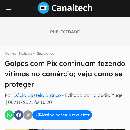
PUBLICIDADE
Seu resumo inteligente do mundo tech!
Assine a newsletter do Canaltech e receba
Home
Notícias
Segurança
notícias e reviews sobre tecnologia em primeira
mão.
Golpes com Pix continuam fazendo
vítimas no comércio; veja como se
E-mail
proteger
Por
Dácio Castelo Branco
• Editado por
Claudio Yuge
inscreva-se
|
08/11/2021 às 16:20
Assine nossa Newsletter
Confirmo que li, aceito e concordo com os
Termos de
Uso e Política de Privacidade do Canaltech.