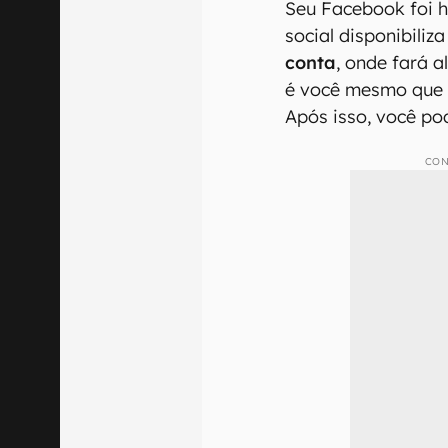
Seu Facebook foi 
social disponibili
conta
, onde fará a
é você mesmo que e
Após isso, você po
CON