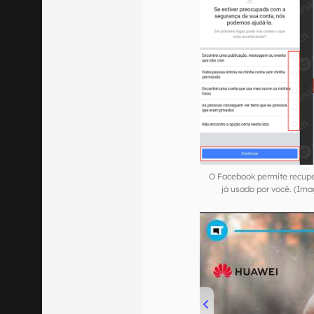
O Facebook permite recupe
já usado por você. (Im