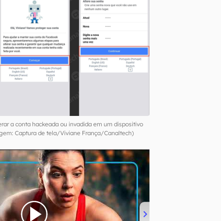
rar a conta hackeada ou invadida em um dispositivo
agem: Captura de tela/Viviane França/Canaltech)