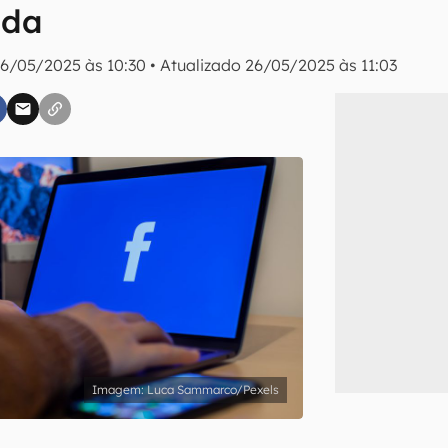
ada
6/05/2025 às 10:30
•
Atualizado
26/05/2025 às 11:03
inscreva-se
li, aceito e concordo com os
Termos de Uso e Política de Privacidade do Ca
Luca Sammarco/Pexels