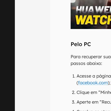
00:00
/
04:51
Pelo PC
Para recuperar sua
passos abaixo:
Acesse a págin
(
facebook.com
);
Clique em “Minh
Aperte em “Recu