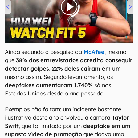
00:00
/
04:51
Ainda segundo a pesquisa da
McAfee
, mesmo
que
38% dos entrevistados acredita conseguir
detectar golpes
,
22% deles caíram em um
mesmo assim. Segundo levantamento, os
deepfakes aumentaram 1.740%
só nos
Estados Unidos desde o ano passado.
Exemplos não faltam: um incidente bastante
ilustrativo deste ano envolveu a cantora
Taylor
Swift
, que foi imitada por um
deepfake em um
suposto vídeo de promoção
que doava uma