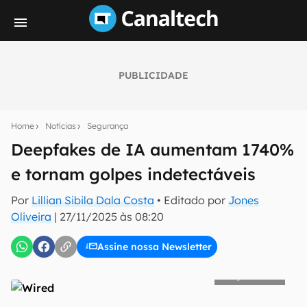
PUBLICIDADE
Seu resumo inteligente do mundo tech!
Assine a newsletter do Canaltech e receba
Home
Notícias
Segurança
notícias e reviews sobre tecnologia em primeira
mão.
Deepfakes de IA aumentam 1740%
e tornam golpes indetectáveis
E-mail
Por
Lillian Sibila Dala Costa
• Editado por
Jones
Oliveira
|
27/11/2025 às 08:20
inscreva-se
Assine nossa Newsletter
Confirmo que li, aceito e concordo com os
Termos de
Wired
Uso e Política de Privacidade do Canaltech.