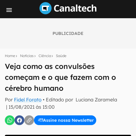
PUBLICIDADE
Seu resumo inteligente do mundo tech!
Assine a newsletter do Canaltech e receba
Home
Notícias
Ciência
Saúde
notícias e reviews sobre tecnologia em primeira
mão.
Veja como as convulsões
começam e o que fazem com o
E-mail
cérebro humano
Por
Fidel Forato
• Editado por
Luciana Zaramela
inscreva-se
|
15/08/2021 às 15:00
Assine nossa Newsletter
Confirmo que li, aceito e concordo com os
Termos de
Uso e Política de Privacidade do Canaltech.