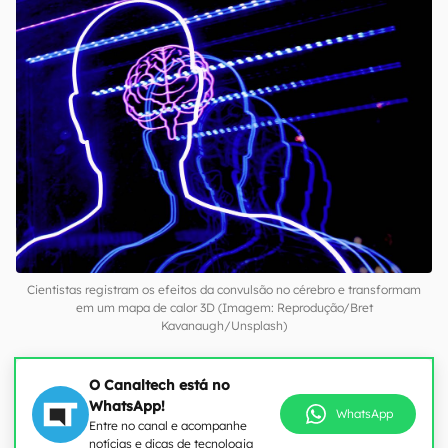
Cientistas registram os efeitos da convulsão no cérebro e transformam
em um mapa de calor 3D (Imagem: Reprodução/Bret
Kavanaugh/Unsplash)
O Canaltech está no
WhatsApp!
WhatsApp
Entre no canal e acompanhe
notícias e dicas de tecnologia