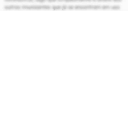
outros imunizantes que já se encontram em uso
no Brasil atualmente (como dito antes,
Covishield, da AstraZeneca/Oxford e CoronaVac,
da Sinovac).
CONTINUA APÓS A PUBLICIDADE