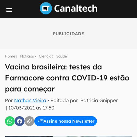
PUBLICIDADE
Seu resumo inteligente do mundo tech!
Assine a newsletter do Canaltech e receba
Home
Notícias
Ciência
Saúde
notícias e reviews sobre tecnologia em primeira
mão.
Vacina brasileira: testes da
Farmacore contra COVID-19 estão
E-mail
para começar
Por
Nathan Vieira
• Editado por
Patricia Gnipper
inscreva-se
|
10/03/2021 às 17:50
Assine nossa Newsletter
Confirmo que li, aceito e concordo com os
Termos de
Uso e Política de Privacidade do Canaltech.