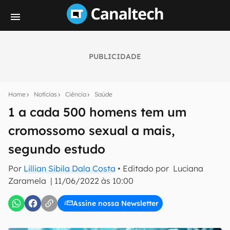
PUBLICIDADE
Seu resumo inteligente do mundo tech!
Assine a newsletter do Canaltech e receba
Home
Notícias
Ciência
Saúde
notícias e reviews sobre tecnologia em primeira
mão.
1 a cada 500 homens tem um
cromossomo sexual a mais,
E-mail
segundo estudo
Por
Lillian Sibila Dala Costa
• Editado por
Luciana
inscreva-se
Zaramela
|
11/06/2022 às 10:00
Assine nossa Newsletter
Confirmo que li, aceito e concordo com os
Termos de
Uso e Política de Privacidade do Canaltech.